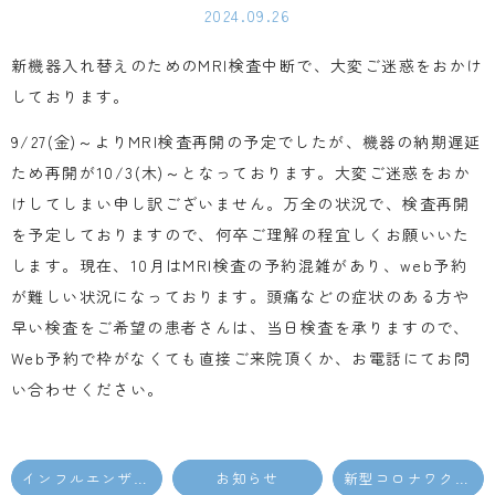
2024.09.26
新機器入れ替えのための
MRI
検査中断で、大変ご迷惑をおかけ
しております。
9/27(
金
)
～より
MRI
検査再開の予定でしたが、機器の納期遅延
ため再開が
10/3(
木
)
～となっております。大変ご迷惑をおか
けしてしまい申し訳ございません。万全の状況で、検査再開
を予定しておりますので、何卒ご理解の程宜しくお願いいた
します。現在、
10
月は
MRI
検査の予約混雑があり、
web
予約
が難しい状況になっております。頭痛などの症状のある方や
早い検査をご希望の患者さんは、当日検査を承りますので、
Web
予約で枠がなくても直接ご来院頂くか、お電話にてお問
い合わせください。
インフルエンザワクチン接種予約の開始のお知らせ
お知らせ
新型コロナワクチン接種について