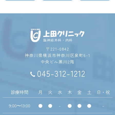
脳神経外科・内科
〒221-0842
神奈川県横浜市神奈川区泉町6-1
中央ビル黒川2階
045-312-1212
診療時間
月
火
水
木
金
土
日・祝
9:00
13:00
●
●
-
●
●
●
-
〜